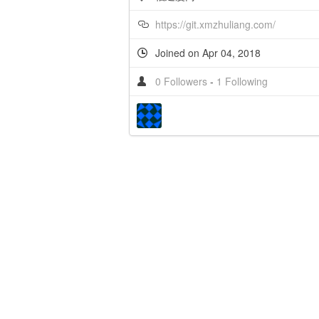
https://git.xmzhuliang.com/
Joined on Apr 04, 2018
0 Followers
-
1 Following