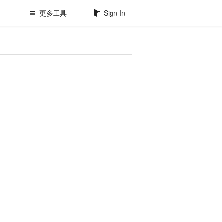
更多工具
Sign In
原
型
工
具、
Api
管
理、
Bug
管
理
等